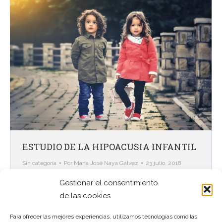
ESTUDIO DE LA HIPOACUSIA INFANTIL
Sin categoría
Por
María José Naya Gálvez
23 julio, 2018
Ante la sospecha de hipoacusia en un niño hay que
Gestionar el consentimiento
investigarlo SIEMPRE. Las pruebas utilizadas van a
de las cookies
depender de la edad y de la madurez del pequeño.
Para ofrecer las mejores experiencias, utilizamos tecnologías como las
Hay técnicas que pueden utilizarse a cualquier edad y