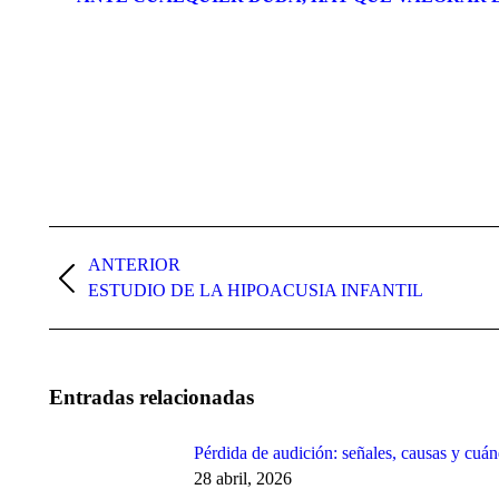
Navegación
entre
ANTERIOR
Publicación
ESTUDIO DE LA HIPOACUSIA INFANTIL
publicaciones
anterior:
Entradas relacionadas
Pérdida de audición: señales, causas y cuán
28 abril, 2026