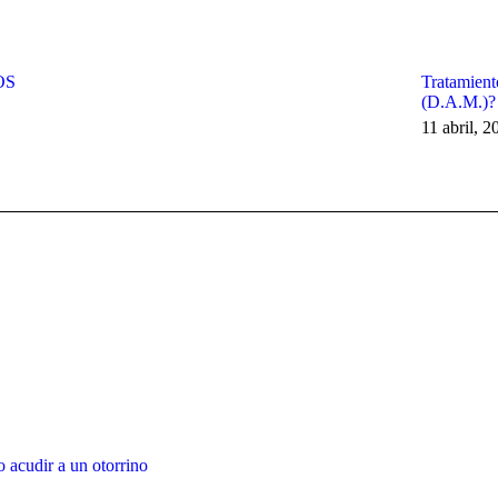
OS
Tratamient
(D.A.M.)?
11 abril, 2
o acudir a un otorrino