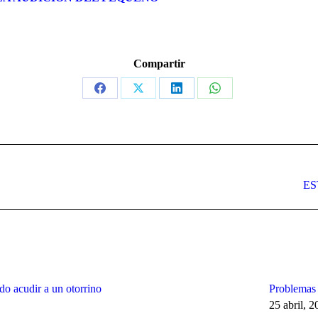
Compartir
Share
Share
Share
Share
on
on
on
on
Facebook
X
LinkedIn
WhatsApp
Publicación
ES
siguiente:
do acudir a un otorrino
Problemas 
25 abril, 